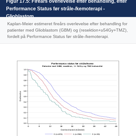
Figur 17.5: Fireårs overlevelse efter behandling, efter
Performance Status før stråle-/kemoterapi -
Glioblastom
Kaplan-Meier estimeret fireårs overlevelse efter behandling for
patienter med Glioblastom (GBM) og (resektion+≥54Gy+TMZ),
fordelt på Performance Status før stråle-/kemoterapi.