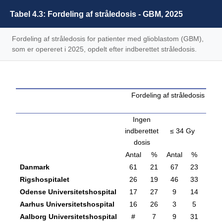
Tabel 4.3: Fordeling af stråledosis - GBM, 2025
Fordeling af stråledosis for patienter med glioblastom (GBM),
som er opereret i 2025, opdelt efter indberettet stråledosis.
Fordeling af stråledosis for 
20
Ingen
> 34 
indberettet
≤ 34 Gy
54
dosis
Antal
%
Antal
%
Antal
Danmark
61
21
67
23
#
Rigshospitalet
26
19
46
33
.
Odense Universitetshospital
17
27
9
14
.
Aarhus Universitetshospital
16
26
3
5
#
Aalborg Universitetshospital
#
7
9
31
.