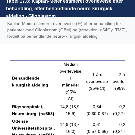
Tabel 17.8: Kaplan-Meier estimeret overlevelse efter
behandling, efter behandlende neuro-kirurgisk
afdeling - Glioblastom
Kaplan-Meier estimeret overlevelse (%) efter behandling for
patienter med Glioblastom (GBM) og (resektion+≥54Gy+TMZ),
fordelt på behandlende neuro-kirurgisk afdeling
Median
overlevelse
1-års
2-års
Behandlende
i
overlevelse
overlevelse
kirurgisk afdeling
måneder
(95% CI)
(95% CI)
(95%
CI)
Rigshospitalet,
14,8 (13,9-
0,64
0,25
Neurokirurgi (n=653)
15,9)
(0,60-0,67)
(0,22-0,29)
Odense
14,9 (13,7-
0,61
0,28
Universitetshospital,
16,0)
(0,57-0,66)
(0,24-0,33)