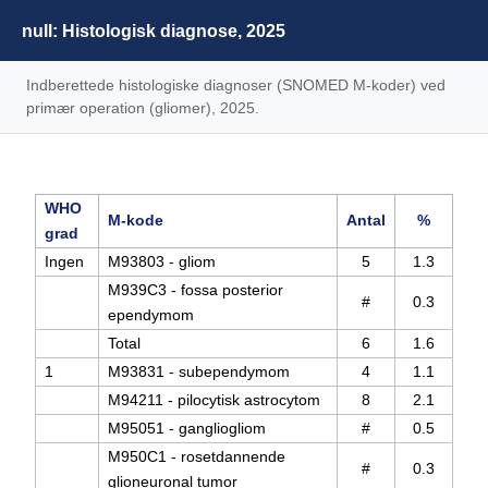
null: Histologisk diagnose, 2025
Indberettede histologiske diagnoser (SNOMED M-koder) ved
primær operation (gliomer), 2025.
WHO
M-kode
Antal
%
grad
Ingen
M93803 - gliom
5
1.3
M939C3 - fossa posterior
#
0.3
ependymom
Total
6
1.6
1
M93831 - subependymom
4
1.1
M94211 - pilocytisk astrocytom
8
2.1
M95051 - gangliogliom
#
0.5
M950C1 - rosetdannende
#
0.3
glioneuronal tumor