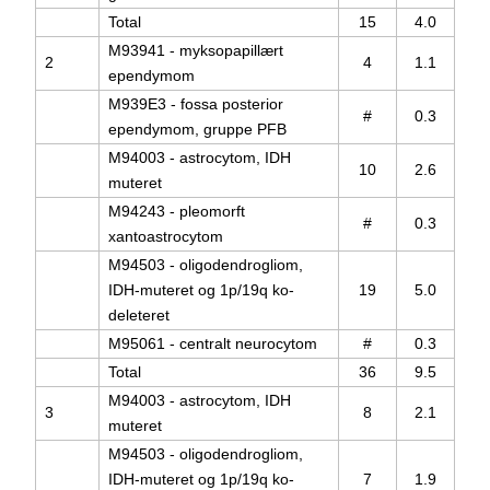
Total
15
4.0
M93941 - myksopapillært
2
4
1.1
ependymom
M939E3 - fossa posterior
#
0.3
ependymom, gruppe PFB
M94003 - astrocytom, IDH
10
2.6
muteret
M94243 - pleomorft
#
0.3
xantoastrocytom
M94503 - oligodendrogliom,
IDH-muteret og 1p/19q ko-
19
5.0
deleteret
M95061 - centralt neurocytom
#
0.3
Total
36
9.5
M94003 - astrocytom, IDH
3
8
2.1
muteret
M94503 - oligodendrogliom,
IDH-muteret og 1p/19q ko-
7
1.9