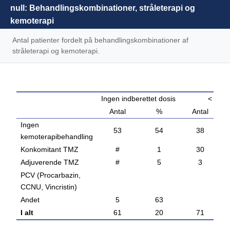
null: Behandlingskombinationer, stråleterapi og
kemoterapi
Antal patienter fordelt på behandlingskombinationer af
stråleterapi og kemoterapi.
Ingen indberettet dosis
< 54 G
Antal
%
Antal
Ingen
53
54
38
kemoterapibehandling
Konkomitant TMZ
#
1
30
Adjuverende TMZ
#
5
3
PCV (Procarbazin,
CCNU, Vincristin)
Andet
5
63
I alt
61
20
71