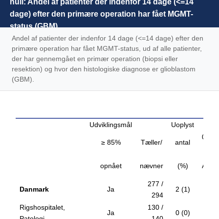
null: Andel af patienter der indenfor 14 dage (<=14
dage) efter den primære operation har fået MGMT-
status (GBM)
Andel af patienter der indenfor 14 dage (<=14 dage) efter den
primære operation har fået MGMT-status, ud af alle patienter,
der har gennemgået en primær operation (biopsi eller
resektion) og hvor den histologiske diagnose er glioblastom
(GBM).
Udviklingsmål
Uoplyst
Aktu
01.01
≥ 85%
Tæller/
antal
31.1
opnået
nævner
(%)
Ande
277 /
Danmark
Ja
2 (1)
94
294
Rigshospitalet,
130 /
Ja
0 (0)
93
Patologi
140