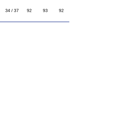
34 / 37
92
93
92