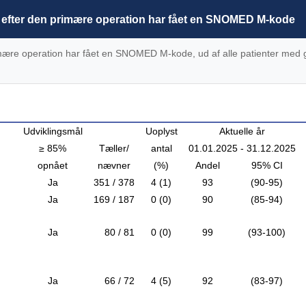
ge) efter den primære operation har fået en SNOMED M-kode
primære operation har fået en SNOMED M-kode, ud af alle patienter m
Udviklingsmål
Uoplyst
Aktuelle år
≥ 85%
Tæller/
antal
01.01.2025 - 31.12.2025
opnået
nævner
(%)
Andel
95% CI
Ja
351 / 378
4 (1)
93
(90-95)
Ja
169 / 187
0 (0)
90
(85-94)
Ja
80 / 81
0 (0)
99
(93-100)
Ja
66 / 72
4 (5)
92
(83-97)