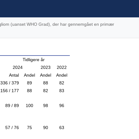
ed gliom (uanset WHO Grad), der har gennemgået en primær
Tidligere år
2024
2023
2022
Antal
Andel
Andel
Andel
336 / 379
89
88
82
156 / 177
88
82
83
89 / 89
100
98
96
57 / 76
75
90
63