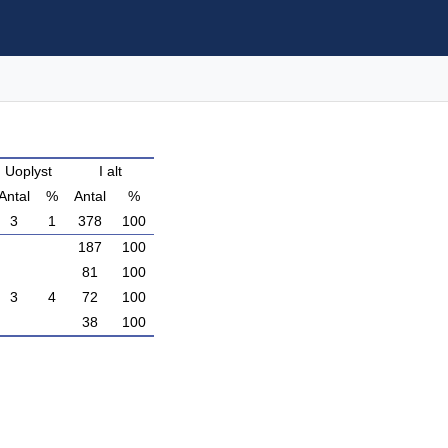
Uoplyst
I alt
Antal
%
Antal
%
3
1
378
100
187
100
81
100
3
4
72
100
38
100