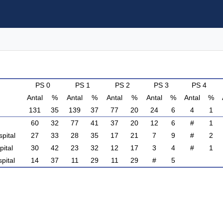
PS 0
PS 1
PS 2
PS 3
PS 4
Antal
%
Antal
%
Antal
%
Antal
%
Antal
%
131
35
139
37
77
20
24
6
4
1
60
32
77
41
37
20
12
6
#
1
pital
27
33
28
35
17
21
7
9
#
2
pital
30
42
23
32
12
17
3
4
#
1
pital
14
37
11
29
11
29
#
5