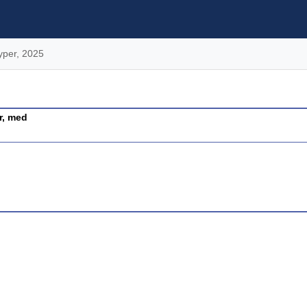
yper, 2025
r, med