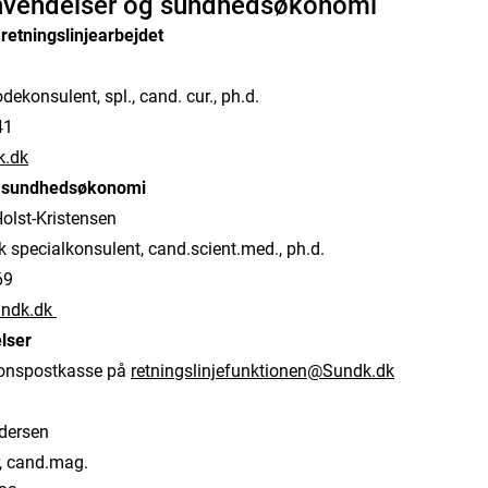
envendelser og sundhedsøkonomi
retningslinjearbejdet
ekonsulent, spl., cand. cur., ph.d.
41
k.dk
. sundhedsøkonomi
olst-Kristensen
pecialkonsulent, cand.scient.med., ph.d.
69
undk.dk
lser
tionspostkasse på
retningslinjefunktionen@Sundk.dk
dersen
, cand.mag.