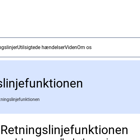
ngslinjer
Utilsigtede hændelser
Viden
Om os
linjefunktionen
ningslinjefunktionen
 Retningslinjefunktionen