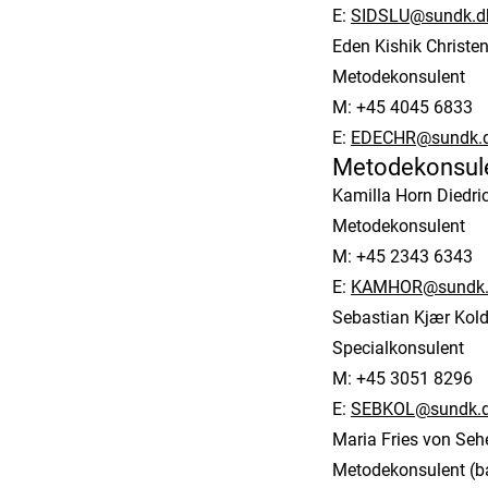
E:
SIDSLU@sundk.d
Eden Kishik Christe
Metodekonsulent
M: +45 4045 6833
E:
EDECHR@sundk.
Metodekonsulen
Kamilla Horn Diedri
Metodekonsulent
M: +45 2343 6343
E:
KAMHOR@sundk.
Sebastian Kjær Kol
Specialkonsulent
M: +45 3051 8296
E:
SEBKOL@sundk.
Maria Fries von Seh
Metodekonsulent (ba