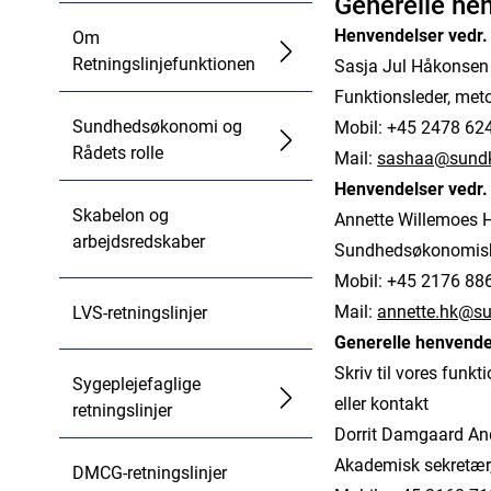
Generelle h
Henvendelser vedr. 
Om
Retningslinjefunktionen
Sasja Jul Håkonsen
Funktionsleder, metod
Sundhedsøkonomi og
Mobil: +45 2478 62
Rådets rolle
Mail:
sashaa@sund
Henvendelser vedr
Skabelon og
Annette Willemoes H
arbejdsredskaber
Sundhedsøkonomisk s
Mobil: +45 2176 88
Mail:
annette.hk@s
LVS-retningslinjer
Generelle henvende
Skriv til vores funk
Sygeplejefaglige
eller kontakt
retningslinjer
Dorrit Damgaard An
Akademisk sekretær
DMCG-retningslinjer