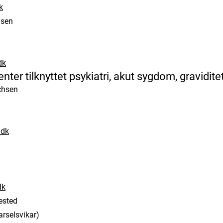
k
nsen
dk
ter tilknyttet psykiatri, akut sygdom, gravidit
chsen
dk
d
dk
ested
rselsvikar)