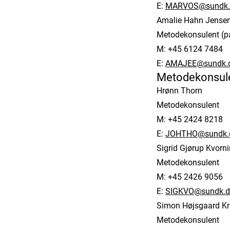
E:
MARVOS@sundk.
Amalie Hahn Jense
Metodekonsulent (på
M: +45 6124 7484
E:
AMAJEE@sundk.
Metodekonsulent
Hrønn Thorn
Metodekonsulent
M: +45 2424 8218
E:
JOHTHO@sundk.
Sigrid Gjørup Kvorn
Metodekonsulent
M: +45 2426 9056
E:
SIGKVO@sundk.d
Simon Højsgaard Kri
Metodekonsulent