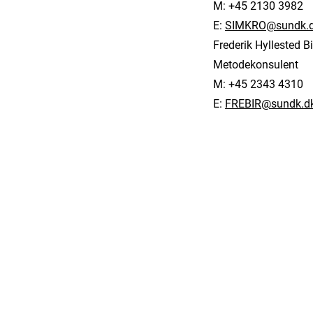
M: +45 2130 3982
E:
SIMKRO@sundk.
Frederik Hyllested B
Metodekonsulent
M: +45 2343 4310
E:
FREBIR@sundk.d