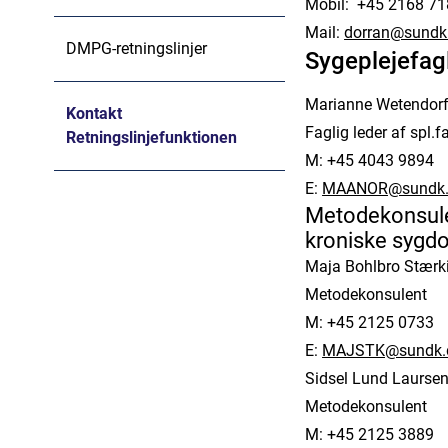
Mobil: +45 2168 7
Mail:
dorran@sundk
DMPG-retningslinjer
Sygeplejefagl
Marianne Wetendor
Kontakt
Faglig leder af spl.
Retningslinjefunktionen
M: +45 4043 9894
E:
MAANOR@sundk.
Metodekonsulen
kroniske syg
Maja Bohlbro Stærk
Metodekonsulent
M: +45 2125 0733
E:
MAJSTK@sundk.
Sidsel Lund Laurse
Metodekonsulent
M: +45 2125 3889