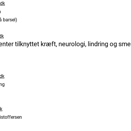
dk
n
 barsel)
dk
er tilknyttet kræft, neurologi, lindring og sme
dk
ing
k
stoffersen