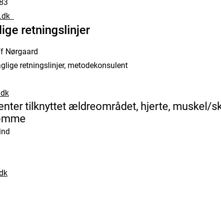
183
.dk
ige retningslinjer
ff Nørgaard
faglige retningslinjer, metodekonsulent
dk
ter tilknyttet ældreområdet, hjerte, muskel/s
domme
ind
dk
n