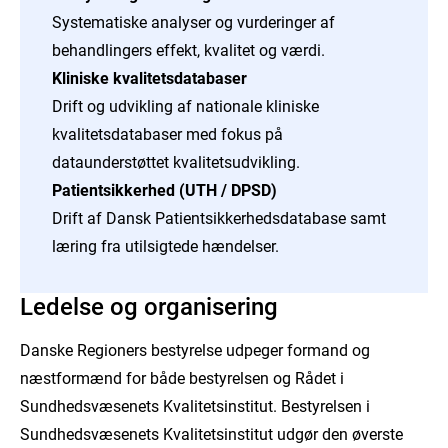
Patientsikkerhedsdatabase.
Systematiske analyser og vurderinger af
På den måde skaber vi et fælles, fagligt og
behandlingers effekt, kvalitet og værdi.
datainformeret grundlag, der bidrager til behandling af
Kliniske kvalitetsdatabaser
høj og ensartet kvalitet og til, at sundhedsvæsenets
Drift og udvikling af nationale kliniske
ressourcer anvendes, hvor de gør størst gavn.
kvalitetsdatabaser med fokus på
Samtidig bringer vi aktører på tværs af
dataunderstøttet kvalitetsudvikling.
sundhedsvæsenet sammen og omsætter viden til
Patientsikkerhed (UTH / DPSD)
praksis – med fokus på sammenhæng, kvalitet og et
Drift af Dansk Patientsikkerhedsdatabase samt
mere bæredygtigt sundhedsvæsen.
læring fra utilsigtede hændelser.
Formålet
med Sundhedsvæsenets Kvalitetsinstitut er
at understøtte et styrket databaseret og mere målrettet
Ledelse og organisering
kvalitetsarbejde samt en bedre prioritering og
Danske Regioners bestyrelse udpeger formand og
ressourceudnyttelse til gavn for patientbehandlingen i
næstformænd for både bestyrelsen og Rådet i
Danmark.
Sundhedsvæsenets Kvalitetsinstitut. Bestyrelsen i
Missionen
er at sikre høj og ensartet kvalitet samt
Sundhedsvæsenets Kvalitetsinstitut udgør den øverste
effektiv prioritering i hele sundhedsvæsenet i et tæt