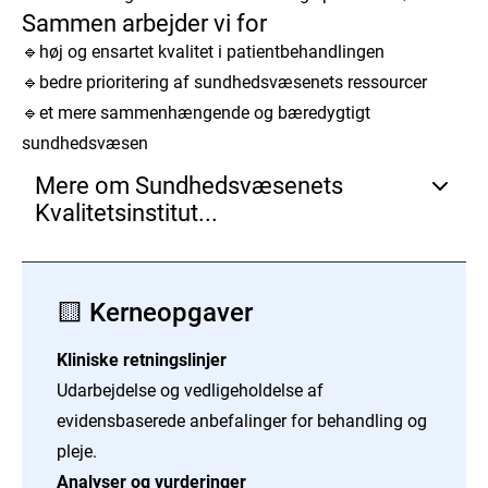
Sammen arbejder vi for
🔹høj og ensartet kvalitet i patientbehandlingen
🔹bedre prioritering af sundhedsvæsenets ressourcer
🔹et mere sammenhængende og bæredygtigt
sundhedsvæsen
Mere om Sundhedsvæsenets
Kvalitetsinstitut...
Sundhedsvæsenets Kvalitetsinstitut er et nationalt
institut etableret i 2025 af Danske Regioner for at
🟨 Kerneopgaver
styrke kvalitet og prioritering i det danske
sundhedsvæsen.
Kliniske retningslinjer
Vi samler centrale funktioner inden for kliniske
Udarbejdelse og vedligeholdelse af
retningslinjer, analyser og vurdering af behandlinger,
evidensbaserede anbefalinger for behandling og
nationale kvalitetsdatabaser samt arbejdet med
pleje.
utilsigtede hændelser (UTH) og Dansk
Analyser og vurderinger