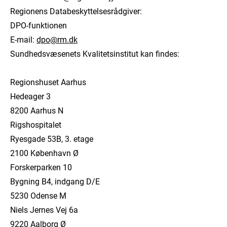
Regionens Databeskyttelsesrådgiver:
DPO-funktionen
E-mail:
dpo@rm.dk
Sundhedsvæsenets Kvalitetsinstitut kan findes:
Regionshuset Aarhus
Hedeager 3
8200 Aarhus N
Rigshospitalet
Ryesgade 53B, 3. etage
2100 København Ø
Forskerparken 10
Bygning B4, indgang D/E
5230 Odense M
Niels Jernes Vej 6a
9220 Aalborg Ø