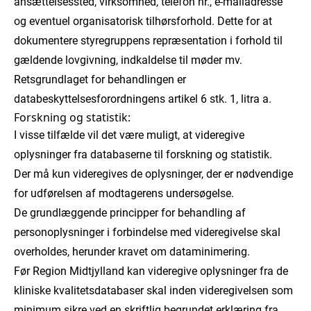
ansættelsessted, virksomhed, telefon nr., e-mailadresse
og eventuel organisatorisk tilhørsforhold. Dette for at
dokumentere styregruppens repræsentation i forhold til
gældende lovgivning, indkaldelse til møder mv.
Retsgrundlaget for behandlingen er
databeskyttelsesforordningens artikel 6 stk. 1, litra a.
Forskning og statistik:
I visse tilfælde vil det være muligt, at videregive
oplysninger fra databaserne til forskning og statistik.
Der må kun videregives de oplysninger, der er nødvendige
for udførelsen af modtagerens undersøgelse.
De grundlæggende principper for behandling af
personoplysninger i forbindelse med videregivelse skal
overholdes, herunder kravet om dataminimering.
Før Region Midtjylland kan videregive oplysninger fra de
kliniske kvalitetsdatabaser skal inden videregivelsen som
minimum sikre ved en skriftlig begrundet erklæring fra