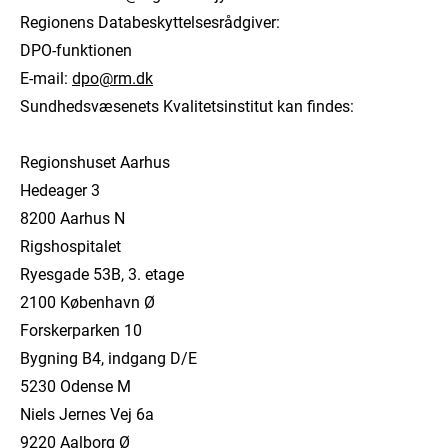
Regionens Databeskyttelsesrådgiver:
DPO-funktionen
E-mail:
dpo@rm.dk
Sundhedsvæsenets Kvalitetsinstitut kan findes:
Regionshuset Aarhus
Hedeager 3
8200 Aarhus N
Rigshospitalet
Ryesgade 53B, 3. etage
2100 København Ø
Forskerparken 10
Bygning B4, indgang D/E
5230 Odense M
Niels Jernes Vej 6a
9220 Aalborg Ø