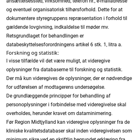
ansættelsessted, virksomhed, telefon nr., e-mailadresse
og eventuel organisatorisk tilhørsforhold. Dette for at
dokumentere styregruppens repræsentation i forhold til
gældende lovgivning, indkaldelse til møder mv.
Retsgrundlaget for behandlingen er
databeskyttelsesforordningens artikel 6 stk. 1, litra a.
Forskning og statistik:
I visse tilfælde vil det være muligt, at videregive
oplysninger fra databaserne til forskning og statistik.
Der må kun videregives de oplysninger, der er nødvendige
for udførelsen af modtagerens undersøgelse.
De grundlæggende principper for behandling af
personoplysninger i forbindelse med videregivelse skal
overholdes, herunder kravet om dataminimering.
Før Region Midtjylland kan videregive oplysninger fra de
kliniske kvalitetsdatabaser skal inden videregivelsen som
minimum sikre ved en skriftlig begrundet erklæring fra