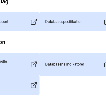
dlag
pport
Databasespecifikation
on
ielle
Databasens indikatorer