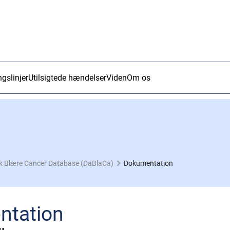
ngslinjer
Utilsigtede hændelser
Viden
Om os
k Blære Cancer Database (DaBlaCa)
Dokumentation
ntation