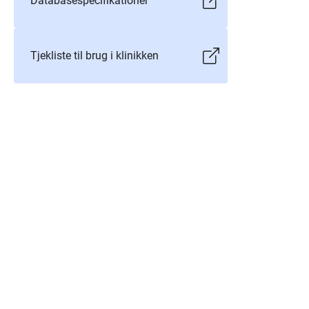
Databasespecifikationer
Tjekliste til brug i klinikken