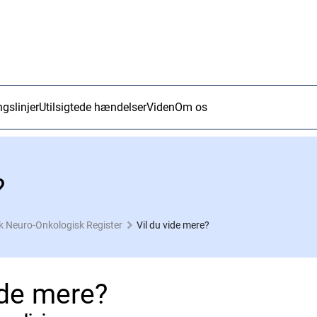
ngslinjer
Utilsigtede hændelser
Viden
Om os
?
 Neuro-Onkologisk Register
Vil du vide mere?
ide mere?