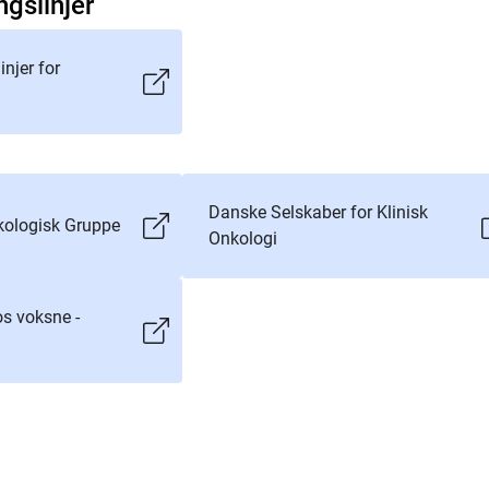
ngslinjer
injer for
Danske Selskaber for Klinisk
ologisk Gruppe
Onkologi
os voksne -
n