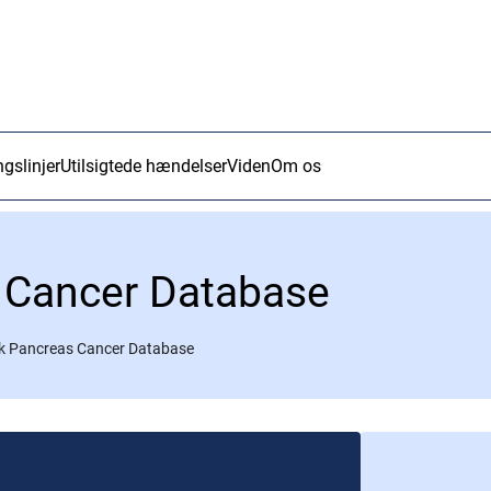
ngslinjer
Utilsigtede hændelser
Viden
Om os
 Cancer Database
k Pancreas Cancer Database