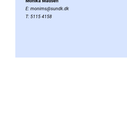
Monika Madsen
E:
monims@sundk.dk
T:
5115 4158