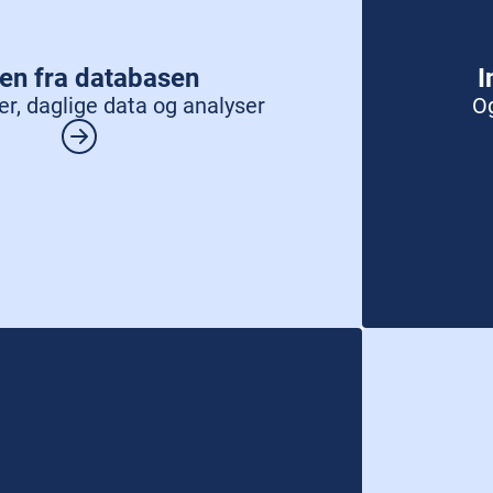
en fra databasen
I
er, daglige data og analyser
O