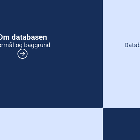
Om databasen
ormål og baggrund
Datab