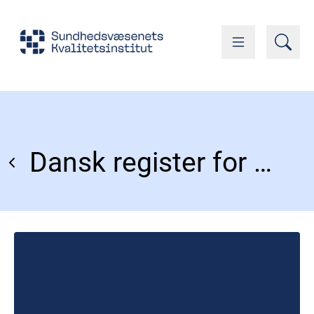
Dansk register for Kronisk Obstruktiv Lungesygdom (DrKOL)