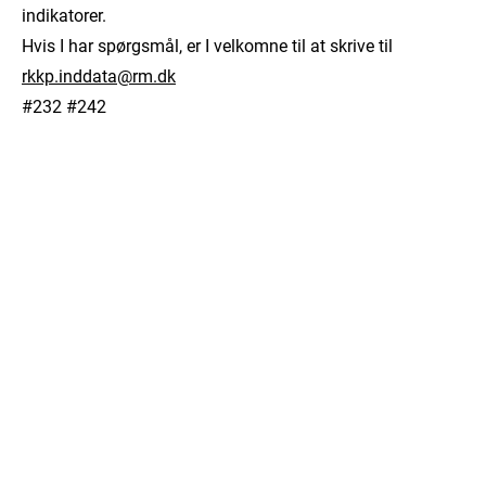
indikatorer.
Hvis I har spørgsmål, er I velkomne til at skrive til
rkkp.inddata@rm.dk
#232 #242