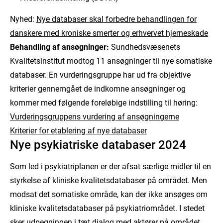
Nyhed:
Nye databaser skal forbedre behandlingen for
danskere med kroniske smerter og erhvervet hjerneskade
Behandling af ansøgninger:
Sundhedsvæsenets
Kvalitetsinstitut modtog 11 ansøgninger til nye somatiske
databaser.
En vurderingsgruppe har ud fra
objektive
kriterier
gennemgået de indkomne ansøgninger og
kommer med følgende foreløbige indstilling til høring:
Vurderingsgruppens vurdering af ansøgningerne
Kriterier for etablering af nye databaser
Nye psykiatriske databaser 2024
Som led i psykiatriplanen er der afsat særlige midler til en
styrkelse af kliniske kvalitetsdatabaser på området. Men
modsat det somatiske område, kan der ikke ansøges om
kliniske kvalitetsdatabaser på psykiatriområdet. I stedet
sker udpegningen i tæt dialog med aktører på området.