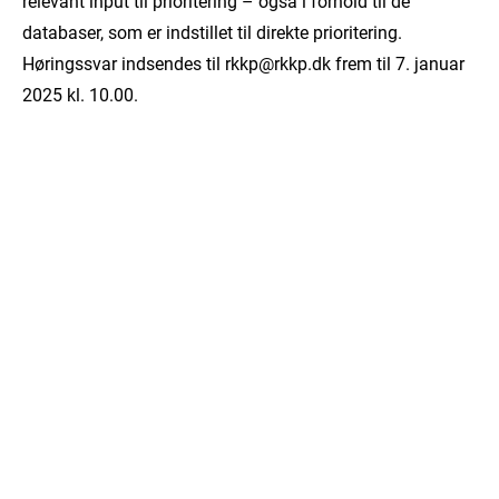
relevant input til prioritering – også i forhold til de
databaser, som er indstillet til direkte prioritering.
Høringssvar indsendes til rkkp@rkkp.dk frem til 7. januar
2025 kl. 10.00.