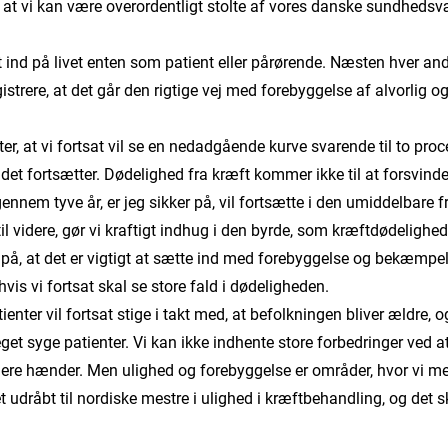
m, at vi kan være overordentligt stolte af vores danske sundhed
tæt ind på livet enten som patient eller pårørende. Næsten hver an
egistrere, at det går den rigtige vej med forebyggelse af alvorlig
er, at vi fortsat vil se en nedadgående kurve svarende til to proc
aldet fortsætter. Dødelighed fra kræft kommer ikke til at forsvind
gennem tyve år, er jeg sikker på, vil fortsætte i den umiddelbare
il videre, gør vi kraftigt indhug i den byrde, som kræftdødelighed
på, at det er vigtigt at sætte ind med forebyggelse og bekæmpel
vis vi fortsat skal se store fald i dødeligheden.
tienter vil fortsat stige i takt med, at befolkningen bliver ældre, o
get syge patienter. Vi kan ikke indhente store forbedringer ved 
t flere hænder. Men ulighed og forebyggelse er områder, hvor vi me
vet udråbt til nordiske mestre i ulighed i kræftbehandling, og det