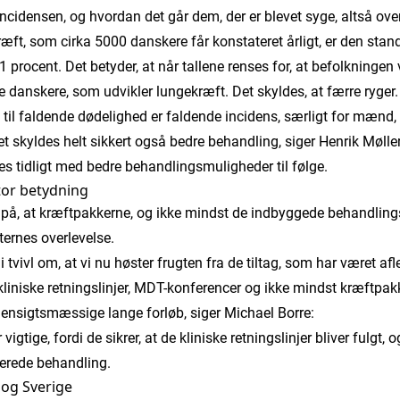
incidensen, og hvordan det går dem, der er blevet syge, altså ove
ræft, som cirka 5000 danskere får konstateret årligt, er den stan
1 procent. Det betyder, at når tallene renses for, at befolkningen v
re danskere, som udvikler lungekræft. Det skyldes, at færre ryger.
 til faldende dødelighed er faldende incidens, særligt for mænd,
t skyldes helt sikkert også bedre behandling, siger Henrik Møller
s tidligt med bedre behandlingsmuligheder til følge.
tor betydning
på, at kræftpakkerne, og ikke mindst de indbyggede behandlings
ternes overlevelse.
 i tvivl om, at vi nu høster frugten fra de tiltag, som har været af
kliniske retningslinjer, MDT-konferencer og ikke mindst kræftpa
hensigtsmæssige lange forløb, siger Michael Borre:
igtige, fordi de sikrer, at de kliniske retningslinjer bliver fulgt, 
erede behandling.
 og Sverige