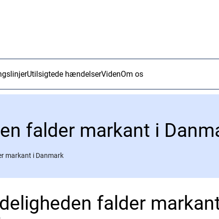
ngslinjer
Utilsigtede hændelser
Viden
Om os
en falder markant i Danm
er markant i Danmark
deligheden falder markant