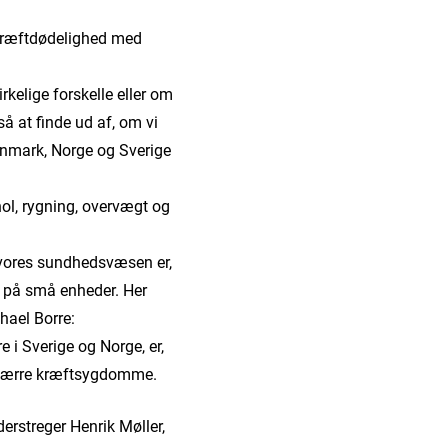
s kræftdødelighed med
irkelige forskelle eller om
å at finde ud af, om vi
Danmark, Norge og Sverige
hol, rygning, overvægt og
 vores sundhedsvæsen er,
et på små enheder. Her
hael Borre:
e i Sverige og Norge, er,
desværre kræftsygdomme.
erstreger Henrik Møller,