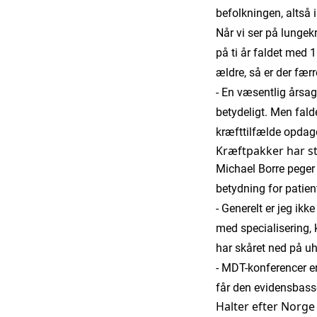
befolkningen, altså 
Når vi ser på lungek
på ti år faldet med 1
ældre, så er der fær
- En væsentlig årsag
betydeligt. Men falde
kræfttilfælde opdage
Kræftpakker har s
Michael Borre peger 
betydning for patien
- Generelt er jeg ikke
med specialisering, 
har skåret ned på u
- MDT-konferencer er v
får den evidensbass
Halter efter Norge