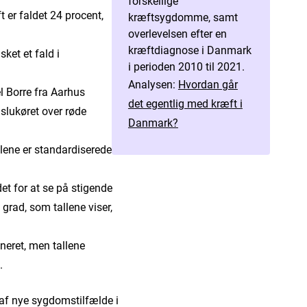
forskellige
 er faldet 24 procent,
kræftsygdomme, samt
overlevelsen efter en
kræftdiagnose i Danmark
ket et fald i
i perioden 2010 til 2021.
Analysen:
Hvordan går
 Borre fra Aarhus
det egentlig med kræft i
 slukøret over røde
Danmark?
llene er standardiserede.
det for at se på stigende
j grad, som tallene viser,
gneret, men tallene
.
t af nye sygdomstilfælde i