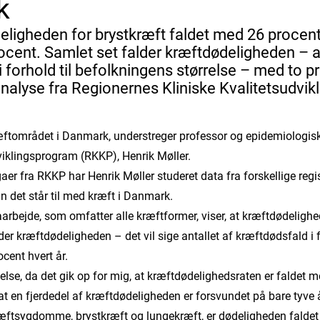
k
deligheden for brystkræft faldet med 26 procent
rocent. Samlet set falder kræftdødeligheden – a
 forhold til befolkningens størrelse – med to pr
analyse fra Regionernes Kliniske Kvalitetsudvi
ræftområdet i Danmark, understreger professor og epidemiologisk
viklingsprogram (RKKP), Henrik Møller.
 fra RKKP har Henrik Møller studeret data fra forskellige regis
an det står til med kræft i Danmark.
arbejde, som omfatter alle kræftformer, viser, at kræftdødeligh
er kræftdødeligheden – det vil sige antallet af kræftdødsfald i 
ocent hvert år.
kelse, da det gik op for mig, at kræftdødelighedsraten er faldet 
g at en fjerdedel af kræftdødeligheden er forsvundet på bare tyve 
ræftsygdomme, brystkræft og lungekræft, er dødeligheden faldet