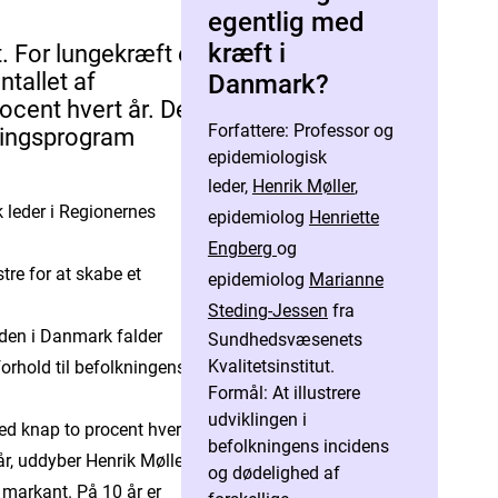
egentlig med
kræft i
. For lungekræft er
ntallet af
Danmark?
ocent hvert år. Det
Forfattere: Professor og
klingsprogram
epidemiologisk
leder,
Henrik Møller
,
 leder i Regionernes
epidemiolog
Henriette
Engberg
og
tre for at skabe et
epidemiolog
Marianne
Steding-Jessen
fra
eden i Danmark falder
Sundhedsvæsenets
Kvalitetsinstitut.
forhold til befolkningens
Formål: At illustrere
udviklingen i
med knap to procent hvert
befolkningens incidens
år, uddyber Henrik Møller.
og dødelighed af
 markant. På 10 år er