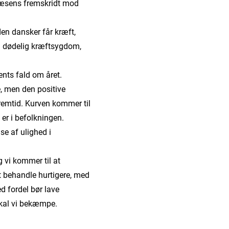
svæsens fremskridt mod
den dansker får kræft,
 og dødelig kræftsygdom,
ents fald om året.
e, men den positive
 fremtid. Kurven kommer til
 er i befolkningen.
se af ulighed i
g vi kommer til at
at behandle hurtigere, med
d fordel bør lave
 skal vi bekæmpe.