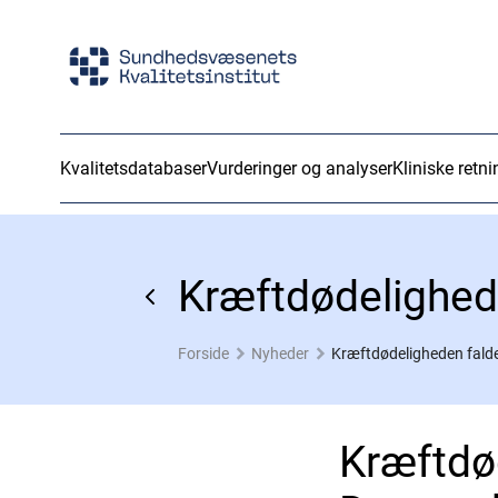
Kvalitetsdatabaser
Vurderinger og analyser
Kliniske retni
Kræftdødelighed
Forside
Nyheder
Kræftdødeligheden fald
Kræftdø