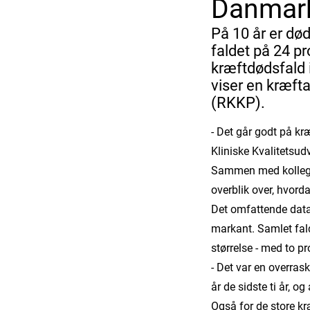
Danmar
På 10 år er dø
faldet på 24 p
kræftdødsfald i
viser en kræft
(RKKP).
- Det går godt på k
Kliniske Kvalitetsud
Sammen med kollegaer
overblik over, hvord
Det omfattende data
markant. Samlet fald
størrelse - med to pr
- Det var en overras
år de sidste ti år, o
Også for de store k