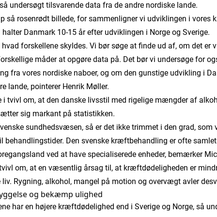
så undersøgt tilsvarende data fra de andre nordiske lande.
ap så rosenrødt billede, for sammenligner vi udviklingen i vore
 halter Danmark 10-15 år efter udviklingen i Norge og Sverige.
, hvad forskellene skyldes. Vi bør søge at finde ud af, om det er v
forskellige måder at opgøre data på. Det bør vi undersøge for ogs
ing fra vores nordiske naboer, og om den gunstige udvikling i 
re lande, pointerer Henrik Møller.
e i tvivl om, at den danske livsstil med rigelige mængder af alko
ætter sig markant på statistikken.
t svenske sundhedsvæsen, så er det ikke trimmet i den grad, som
d til behandlingstider. Den svenske kræftbehandling er ofte saml
 foregangsland ved at have specialiserede enheder, bemærker Mic
i tvivl om, at en væsentlig årsag til, at kræftdødeligheden er mindr
lige liv. Rygning, alkohol, mangel på motion og overvægt avler 
byggelse og bekæmp ulighed
lene har en højere kræftdødelighed end i Sverige og Norge, så und