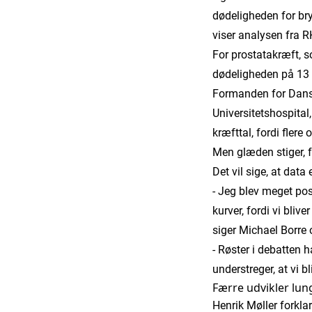
dødeligheden for bry
viser analysen fra R
For prostatakræft, s
dødeligheden på 13 
Formanden for Dansk
Universitetshospital
kræfttal, fordi flere
Men glæden stiger, f
Det vil sige, at data 
- Jeg blev meget posi
kurver, fordi vi bliv
siger Michael Borre
- Røster i debatten 
understreger, at vi 
Færre udvikler lu
Henrik Møller forkla