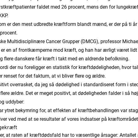
stkræftpatienter faldet med 26 procent, mens den for lungekræft
KKP.
om er den mest udbredte kræftform blandt mænd, er der på ti år s
procent.
e Multidisciplinære Cancer Grupper (DMCG), professor Michael
, er en af frontkæmperne mod kræft, og han har ærligt været lidt
 og flere danskere får kræft i takt med en aldrende befolkning.
ordi der nu foreligger en statistik for kræftdødeligheden, hvor ta
er renset for det faktum, at vi bliver flere og ældre.
tivt overrasket, da jeg så dødelighed i standardiseret form i ste
er flere ældre. Det er meget positivt, at dødeligheden falder i så hø
 og uddyber:
har ytret bekymring for, at effekten af kræftbehandlingen var sta
bliver ved med at se resultater af vores indsatser på kræftområdet
ngekræft
rer, at raten af kræftdødsfald har to væsentlige årsager: Antalle