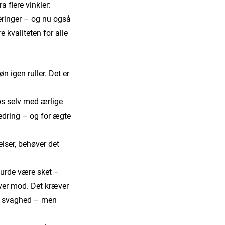
 flere vinkler:
deringer – og nu også
 kvaliteten for alle
n igen ruller. Det er
os selv med ærlige
bedring – og for ægte
lser, behøver det
 burde være sket –
æver mod. Det kræver
om svaghed – men