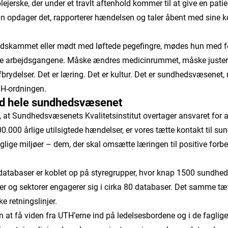
lejerske, der under et travlt aftenhold kommer til at give en pati
un opdager det, rapporterer hændelsen og taler åbent med sine ko
e udskammet eller mødt med løftede pegefingre, mødes hun med f
re arbejdsgangene. Måske ændres medicinrummet, måske juster
fbrydelser. Det er læring. Det er kultur. Det er sundhedsvæsenet, 
TH-ordningen.
d hele sundhedsvæsenet
, at Sundhedsvæsenets Kvalitetsinstitut overtager ansvaret for 
00.000 årlige utilsigtede hændelser, er vores tætte kontakt til 
glige miljøer – dem, der skal omsætte læringen til positive forbe
sdatabaser er koblet op på styregrupper, hvor knap 1500 sundhed
er og sektorer engagerer sig i cirka 80 databaser. Det samme tæ
ke retningslinjer.
n at få viden fra UTH’erne ind på ledelsesbordene og i de faglige