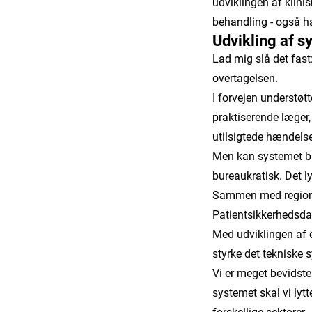
udviklingen af klini
behandling - også ha
Udvikling af s
Lad mig slå det fast
overtagelsen.
I forvejen understøt
praktiserende læger,
utilsigtede hændels
Men kan systemet bli
bureaukratisk. Det lyt
Sammen med regioner
Patientsikkerhedsda
Med udviklingen af e
styrke det tekniske 
Vi er meget bevidste
systemet skal vi lytt