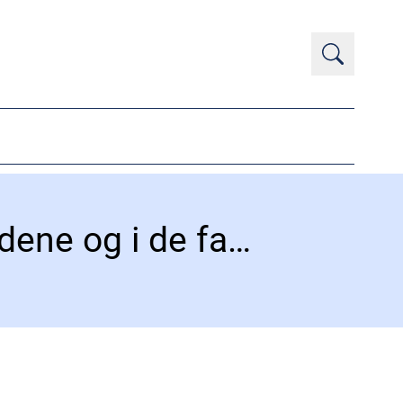
Viden fra UTH’erne skal ind på ledelsesbordene og i de faglige rum