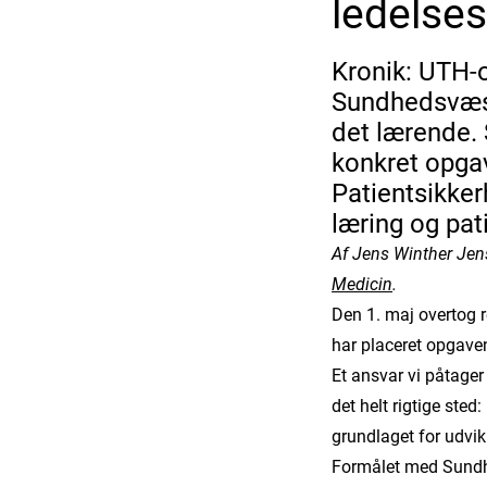
ledelses
Kronik: UTH-o
Sundhedsvæsen
det lærende.
konkret opga
Patientsikke
læring og pat
Af Jens Winther Jens
Medicin
.
Den 1. maj overtog 
har placeret opgave
Et ansvar vi påtage
det helt rigtige sted:
grundlaget for udvik
Formålet med Sundh