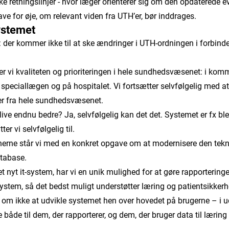
ske retningslinjer - hvor læger orienterer sig om den opdaterede
ve for øje, om relevant viden fra UTH’er, bør inddrages.
ystemet
: der kommer ikke til at ske ændringer i UTH-ordningen i forbin
ter vi kvaliteten og prioriteringen i hele sundhedsvæsenet: i ko
 speciallægen og på hospitalet. Vi fortsætter selvfølgelig med a
er fra hele sundhedsvæsenet.
ve endnu bedre? Ja, selvfølgelig kan det det. Systemet er fx ble
ter vi selvfølgelig til.
ne står vi med en konkret opgave om at modernisere den tekn
tabase.
t nyt it-system, har vi en unik mulighed for at gøre rapporterin
system, så det bedst muligt understøtter læring og patientsikkerh
 om ikke at udvikle systemet hen over hovedet på brugerne – i u
e både til dem, der rapporterer, og dem, der bruger data til lærin