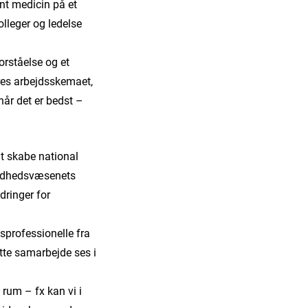
ent medicin på et
lleger og ledelse
orståelse og et
es arbejdsskemaet,
når det er bedst –
at skabe national
sundhedsvæsenets
dringer for
sprofessionelle fra
tte samarbejde ses i
 rum – fx kan vi i