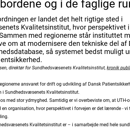
bordene og i de faglige r
rdningen er landet det helt rigtige sted i
ets Kvalitetsinstitut, hvor perspektivet i
 Sammen med regionerne står instituttet 
ve om at modernisere den tekniske del af
rhedsdatabase, så systemet bedst muligt u
ientsikkerhed.
en, direktør for Sundhedsvæsenets Kvalitetsinstitut,
kronik publ
regionerne ansvaret for drift og udvikling af Dansk Patientsikk
n i Sundhedsvæsenets Kvalitetsinstitut.
r os med stor ydmyghed. Samtidig er vi overbeviste om, at UTH-o
 I en organisation, hvor perspektivet i forvejen er det lærende - vi 
ling.
edsvæsenets Kvalitetsinstitut er – i samarbejde med hele sun