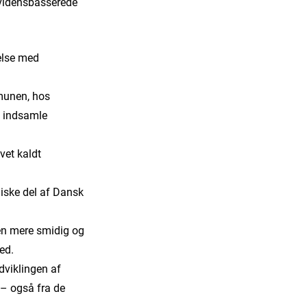
 evidensbasserede
delse med
mmunen, hos
t indsamle
vet kaldt
iske del af Dansk
gen mere smidig og
ed.
dviklingen af
g – også fra de