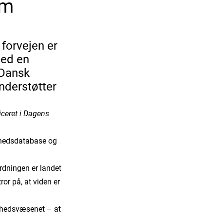
um
 forvejen er
med en
 Dansk
nderstøtter
iceret i Dagens
erhedsdatabase og
rdningen er landet
tror på, at viden er
dhedsvæsenet – at