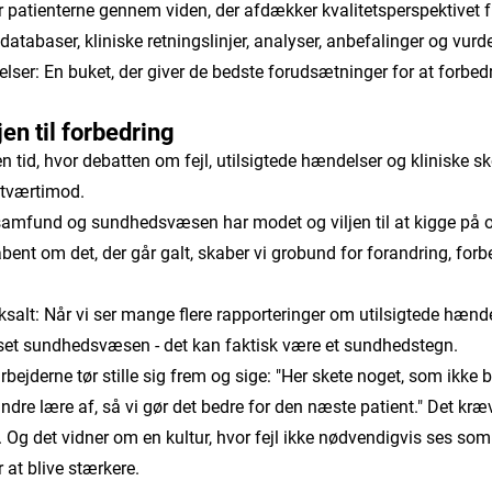
r patienterne gennem viden, der afdækker kvalitetsperspektivet fra
sdatabaser, kliniske retningslinjer, analyser, anbefalinger og vur
lser: En buket, der giver de bedste forudsætninger for at forbedre
.
en til forbedring
n tid, hvor debatten om fejl, utilsigtede hændelser og kliniske skø
– tværtimod.
m samfund og sundhedsvæsen har modet og viljen til at kigge på 
 åbent om det, der går galt, skaber vi grobund for forandring, for
salt: Når vi ser mange flere rapporteringer om utilsigtede hænde
esset sundhedsvæsen - det kan faktisk være et sundhedstegn.
rbejderne tør stille sig frem og sige: "Her skete noget, som ikke
andre lære af, så vi gør det bedre for den næste patient." Det kr
. Og det vidner om en kultur, hvor fejl ikke nødvendigvis ses s
at blive stærkere.