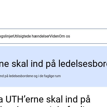
ngslinjer
Utilsigtede hændelser
Viden
Om os
ind på ledelsesbordene og i de faglige rum
a UTH’erne skal ind på