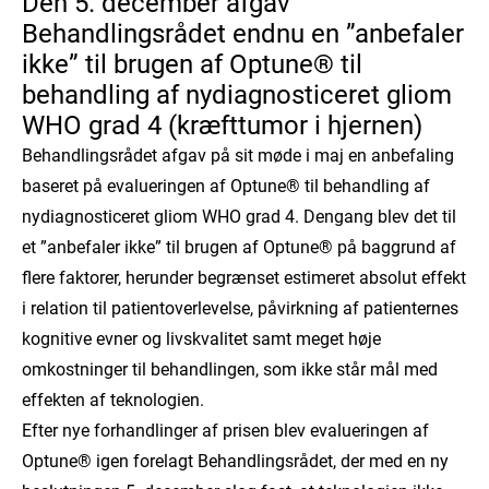
Den 5. december afgav
Behandlingsrådet endnu en ”anbefaler
ikke” til brugen af Optune® til
behandling af nydiagnosticeret gliom
WHO grad 4 (kræfttumor i hjernen)
Behandlingsrådet afgav på sit møde i maj en anbefaling
baseret på evalueringen af Optune® til behandling af
nydiagnosticeret gliom WHO grad 4. Dengang blev det til
et ”anbefaler ikke” til brugen af Optune® på baggrund af
flere faktorer, herunder begrænset estimeret absolut effekt
i relation til patientoverlevelse, påvirkning af patienternes
kognitive evner og livskvalitet samt meget høje
omkostninger til behandlingen, som ikke står mål med
effekten af teknologien.
Efter nye forhandlinger af prisen blev evalueringen af
Optune® igen forelagt Behandlingsrådet, der med en ny