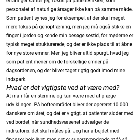
erfaringer sætter jeg fokus på patientvinklen, som
personalet af naturlige årsager ikke kan på samme måde.
Som patient synes jeg for eksempel, at der skal meget
mere fokus på genoptræning, men jeg må også stikke en
finger i jorden og kende min besøgelsestid, for møderne er
typisk meget strukturerede, og der er ikke plads til at åbne
for nye store emner. Men jeg bliver altid spurgt, hvad jeg
som patient mener om de forskellige emner på
dagsordenen, og der bliver taget rigtig godt imod mine
indspark.
Hvad er det vigtigste ved at være med?
At man får en stemme og kan være med at præge
udviklingen. På hofteområdet bliver der opereret 10.000
danskere om året, og det er vigtigt, at patienter sidder med
ved bordet, når sundhedsvæsenet udvælger de
indikatorer, det skal måles på. Jeg har arbejdet med
finanser hele livet, men det er superspændende at få så