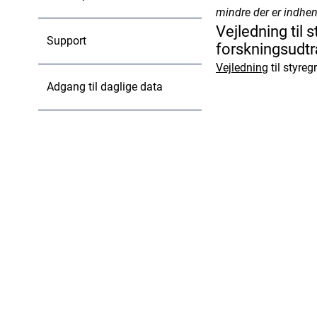
mindre der er indhen
Akut Kirurgi Da
Vejledning til
Support
Dansk Register
forskningsudt
CPOP Opfølgnin
Vejledning
til styre
Adgang til daglige data
Atrieflimren i 
DAHANCA - The
DANARREST - Hj
Dansk Akut Le
Dansk Anæstes
Dansk Stroke Re
Dansk Blære C
DBCG Kvalitets
Dansk Børnecan
Dansk Database