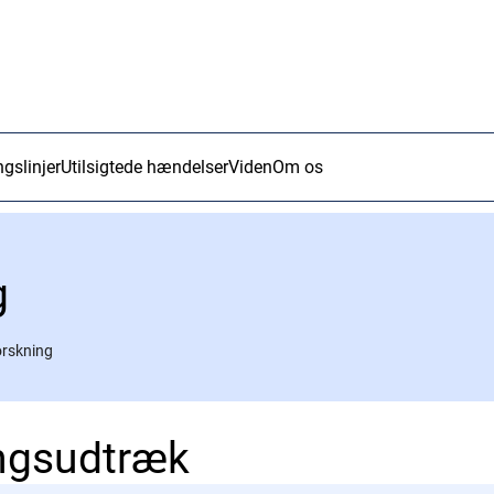
ngslinjer
Utilsigtede hændelser
Viden
Om os
g
forskning
ngsudtræk