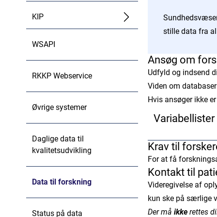
KIP
Sundhedsvæsene
stille data fra 
WSAPI
Ansøg om fors
Udfyld og indsend d
RKKP Webservice
Viden om databasern
Hvis ansøger ikke er
Øvrige systemer
Variabellister
Daglige data til
Variabellister skal 
Krav til forske
kvalitetsudvikling
regneark-format s
For at få forsknings
Kontakt til pat
Ablation
Data til forskning
Videregivelse af opl
ADHD databas
kun ske på særlige v
Der må
ikke
rettes d
Status på data
Akut Kirurgi D