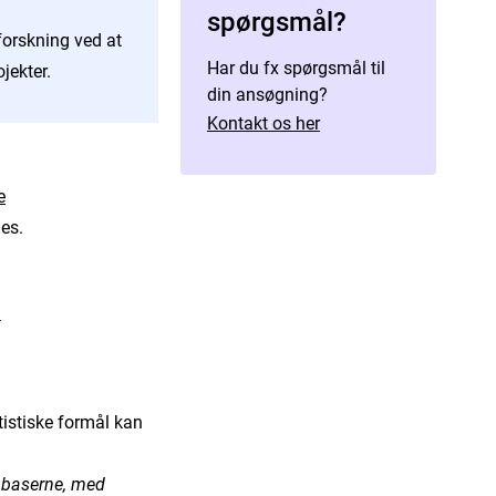
spørgsmål?
orskning ved at
Har du fx spørgsmål til
ojekter.
din ansøgning?
Kontakt os her
e
es.
tistiske formål kan
tabaserne, med