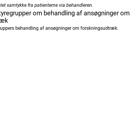
tet samtykke fra patienterne via behandleren.
tabasen (fra 2020)
 styregrupper om behandling af ansøgninger om
 for Akut Koronart Syndrom (DanAKS)
ræk
gsprogram for Cerebral Parese
gruppers behandling af ansøgninger om forskningsudtræk.
Danmark (AFDK)
 Danish Head and Neck Cancer Group
ertestop på Hospital
ukæmi Database
i Database
gister
ancer Database (DABLACA)
database for Brystkræft (DBCG)
cer Register
 for Kroniske Myeloproliferative Neoplasier (DMPN)