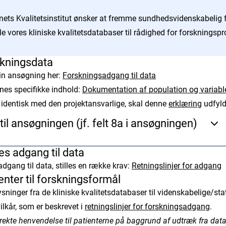
ts Kvalitetsinstitut ønsker at fremme sundhedsvidenskabelig f
alle vores kliniske kvalitetsdatabaser til rådighed for forskningspr
kningsdata
in ansøgning her:
Forskningsadgang til data
es specifikke indhold:
Dokumentation af population og variabl
 identisk med den projektansvarlige, skal denne
erklæring
udfyld
 til ansøgningen (jf. felt 8a i ansøgningen)
leveres i et format, der tillader nem kopiering - helst et
res adgang til data
om Excel.
adgang til data, stilles en række krav:
Retningslinjer for adgang
ienter til forskningsformål
ysninger fra de kliniske kvalitetsdatabaser til videnskabelige/sta
en
ilkår, som er beskrevet i
retningslinjer for forskningsadgang
.
irekte henvendelse til patienterne på baggrund af udtræk fra da
atabasen (2003-2020)