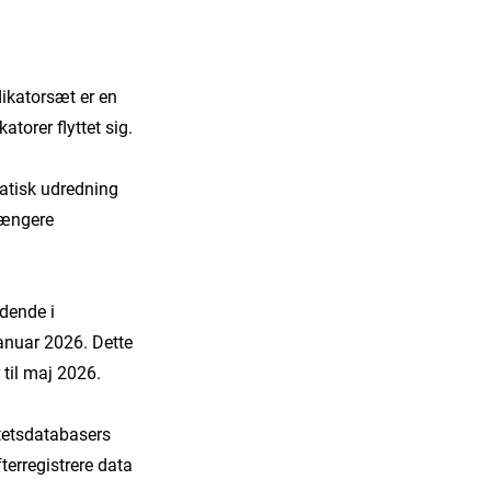
ndikatorsæt er en
torer flyttet sig.
matisk udredning
længere
ldende i
anuar 2026. Dette
 til maj 2026.
itetsdatabasers
terregistrere data