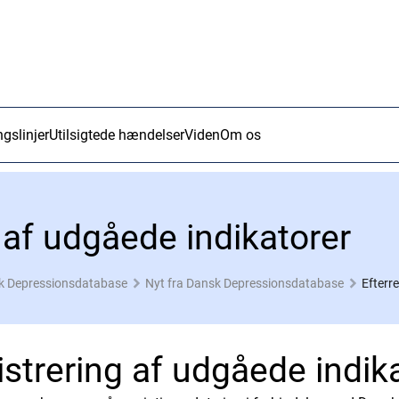
ngslinjer
Utilsigtede hændelser
Viden
Om os
g af udgåede indikatorer
k Depressionsdatabase
Nyt fra Dansk Depressionsdatabase
Efterr
istrering af udgåede indik