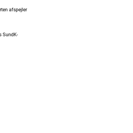
rten afspejler
ts SundK-