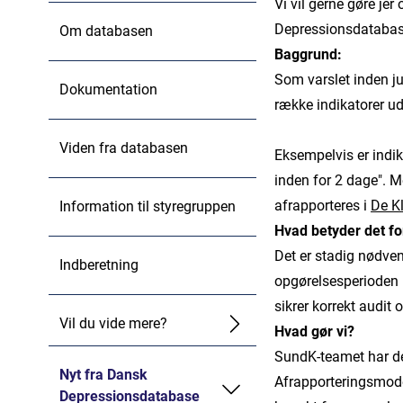
Vi vil gerne gøre j
Depressionsdatabase
Om databasen
Baggrund:
Som varslet inden jul
Dokumentation
række indikatorer ud
Viden fra databasen
Eksempelvis er indik
inden for 2 dage". M
afrapporteres i
De K
Information til styregruppen
Hvad betyder det fo
Det er stadig nødven
Indberetning
opgørelsesperioden 
sikrer korrekt audit
Vil du vide mere?
Hvad gør vi?
SundK-teamet har der
Nyt fra Dansk
Afrapporteringsmodel
Depressionsdatabase