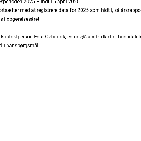
esperioden 2025 – indtil 5.april 2026.
I fortsætter med at registrere data for 2025 som hidtil, så årsrappo
is i opgørelsesåret.
 kontaktperson Esra Öztoprak,
esroez@sundk.dk
eller hospitale
 du har spørgsmål.