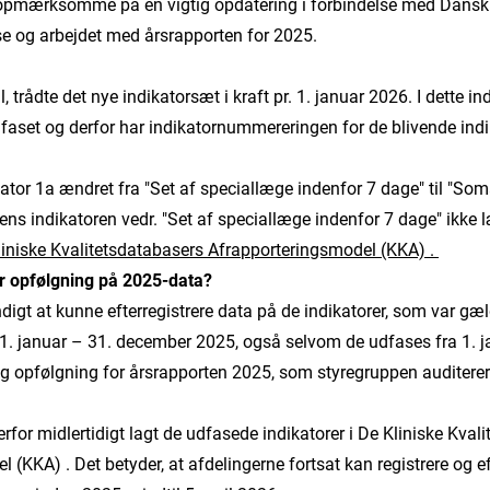
er opmærksomme på en vigtig opdatering i forbindelse med Dansk
 og arbejdet med årsrapporten for 2025.
, trådte det nye indikatorsæt i kraft pr. 1. januar 2026. I dette i
faset og derfor har indikatornummereringen for de blivende indika
ator 1a ændret fra "Set af speciallæge indenfor 7 dage" til "So
ens indikatoren vedr. "Set af speciallæge indenfor 7 dage" ikke 
liniske Kvalitetsdatabasers Afrapporteringsmodel (KKA) .
r opfølgning på 2025-data?
digt at kunne efterregistrere data på de indikatorer, som var gæ
1. januar – 31. december 2025, også selvom de udfases fra 1. j
 og opfølgning for årsrapporten 2025, som styregruppen auditerer
for midlertidigt lagt de udfasede indikatorer i De Kliniske Kval
 (KKA) . Det betyder, at afdelingerne fortsat kan registrere og ef