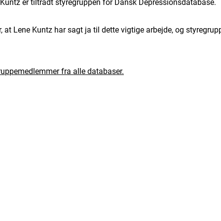
 Kuntz er tiltrådt styregruppen for Dansk Depressionsdatabase.
, at Lene Kuntz har sagt ja til dette vigtige arbejde, og styregrup
gruppemedlemmer fra alle databaser.