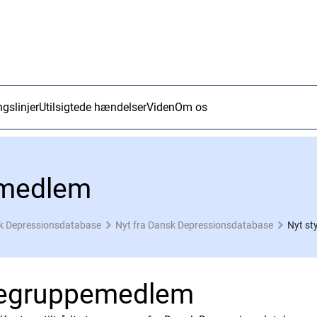
ngslinjer
Utilsigtede hændelser
Viden
Om os
emedlem
k Depressionsdatabase
Nyt fra Dansk Depressionsdatabase
Nyt s
regruppemedlem