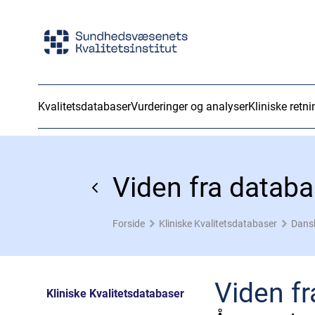
Kvalitetsdatabaser
Vurderinger og analyser
Kliniske retni
Viden fra datab
Forside
Kliniske Kvalitetsdatabaser
Dans
Viden f
Kliniske Kvalitetsdatabaser