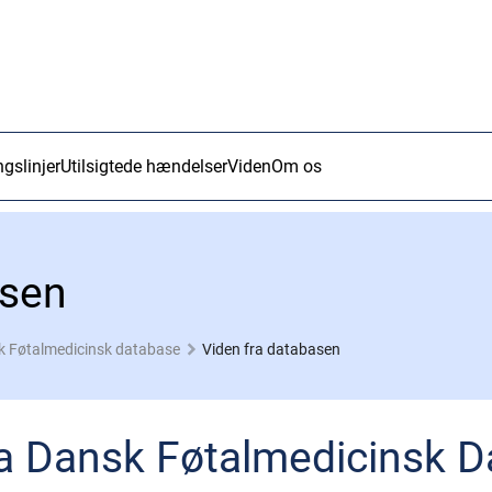
ngslinjer
Utilsigtede hændelser
Viden
Om os
asen
k Føtalmedicinsk database
Viden fra databasen
ra Dansk Føtalmedicinsk 