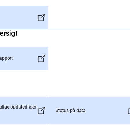
ersigt
rapport
glige opdateringer
Status på data