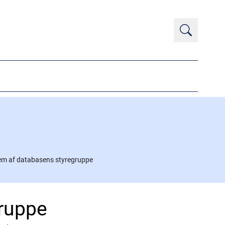
em af databasens styregruppe
ruppe