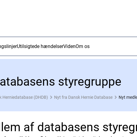
ngslinjer
Utilsigtede hændelser
Viden
Om os
atabasens styregruppe
k Herniedatabase (DHDB)
Nyt fra Dansk Hernie Database
Nyt medl
lem af databasens styreg