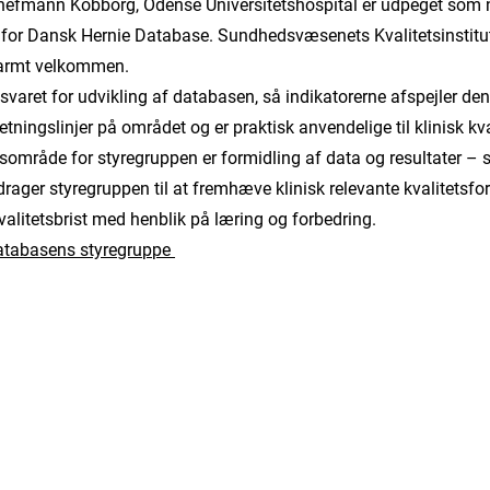
efmann Kobborg, Odense Universitetshospital er udpeget som 
or Dansk Hernie Database. Sundhedsvæsenets Kvalitetsinstitut
varmt velkommen.
varet for udvikling af databasen, så indikatorerne afspejler den
etningslinjer på området og er praktisk anvendelige til klinisk kva
usområde for styregruppen er formidling af data og resultater –
drager styregruppen til at fremhæve klinisk relevante kvalitetsfo
kvalitetsbrist med henblik på læring og forbedring.
databasens styregruppe