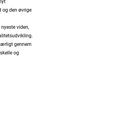
nyt
 og den øvrige
 nyeste viden,
litetsudvikling.
 særligt gennem
rskelle og