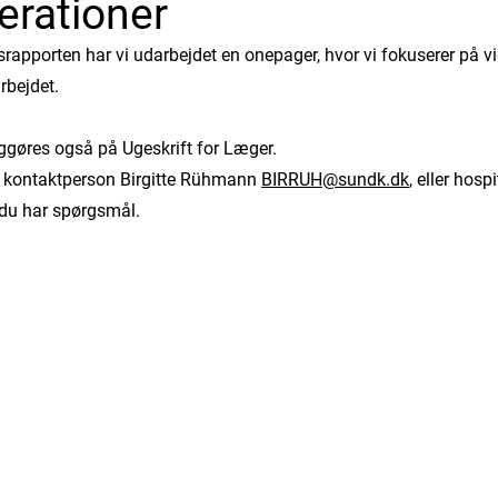
erationer
srapporten har vi udarbejdet en onepager, hvor vi fokuserer på vi
arbejdet.
ggøres også på Ugeskrift for Læger.
 kontaktperson Birgitte Rühmann
BIRRUH@sundk.dk
, eller hosp
 du har spørgsmål.