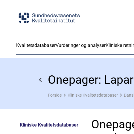
Kvalitetsdatabaser
Vurderinger og analyser
Kliniske retni
Onepager: Laparo
Forside
Kliniske Kvalitetsdatabaser
Dans
Onepage
Kliniske Kvalitetsdatabaser