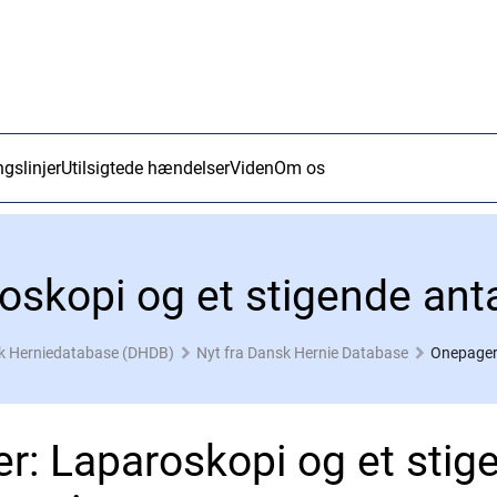
ngslinjer
Utilsigtede hændelser
Viden
Om os
skopi og et stigende anta
k Herniedatabase (DHDB)
Nyt fra Dansk Hernie Database
Onepager:
r: Laparoskopi og et stig