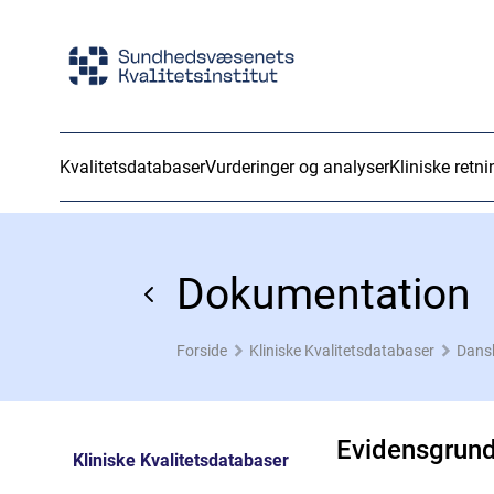
Kvalitetsdatabaser
Vurderinger og analyser
Kliniske retni
Dokumentation
Forside
Kliniske Kvalitetsdatabaser
Dansk
Evidensgrun
Kliniske Kvalitetsdatabaser