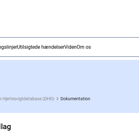
ngslinjer
Utilsigtede hændelser
Viden
Om os
 Hjertesvigtdatabase (DHD)
Dokumentation
dlag