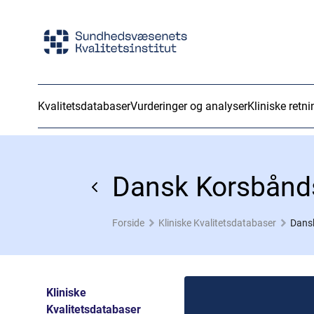
Kvalitetsdatabaser
Vurderinger og analyser
Kliniske retni
Dansk Korsbånds
Forside
Kliniske Kvalitetsdatabaser
Dansk
Kliniske
Kvalitetsdatabaser