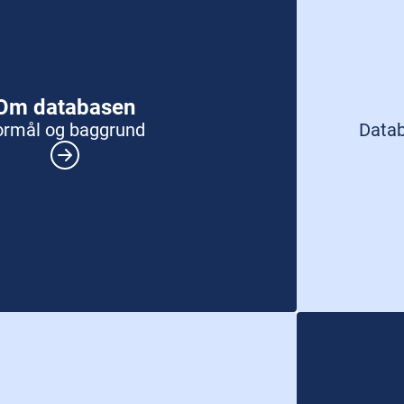
Om databasen
ormål og baggrund
Datab