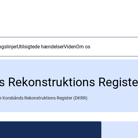
ngslinjer
Utilsigtede hændelser
Viden
Om os
 Rekonstruktions Registe
 Korsbånds Rekonstruktions Register (DKRR)