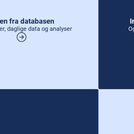
en fra databasen
I
er, daglige data og analyser
O