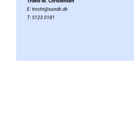
Troels M. Christensen
E:
trochr@sundk.dk
T:
5123 0181