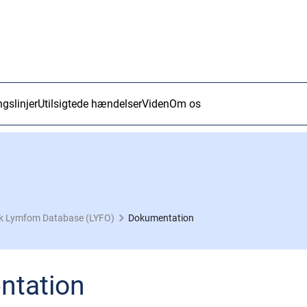
ngslinjer
Utilsigtede hændelser
Viden
Om os
k Lymfom Database (LYFO)
Dokumentation
ntation