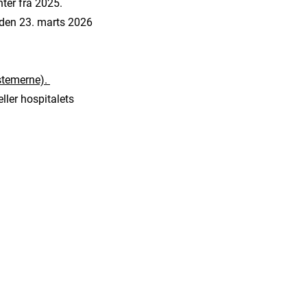
nter fra 2025.
g den 23. marts 2026
stemerne).
 eller hospitalets