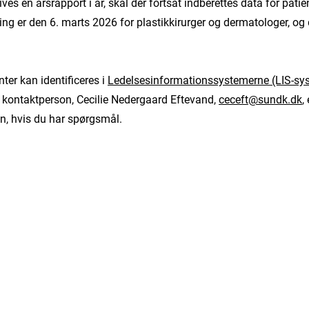
es en årsrapport i år, skal der fortsat indberettes data for patie
ning er den 6. marts 2026 for plastikkirurger og dermatologer, o
er kan identificeres i
Ledelsesinformationssystemerne (LIS-sy
kontaktperson, Cecilie Nedergaard Eftevand,
ceceft@sundk.dk
,
, hvis du har spørgsmål.