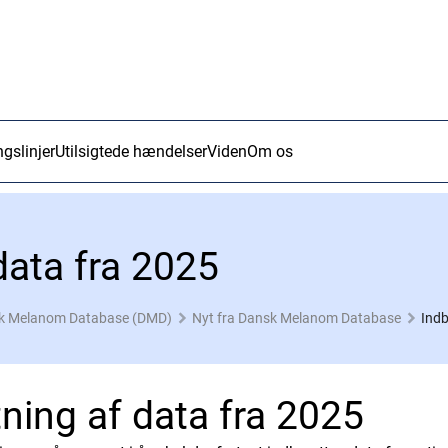
ngslinjer
Utilsigtede hændelser
Viden
Om os
data fra 2025
k Melanom Database (DMD)
Nyt fra Dansk Melanom Database
Indb
ning af data fra 2025