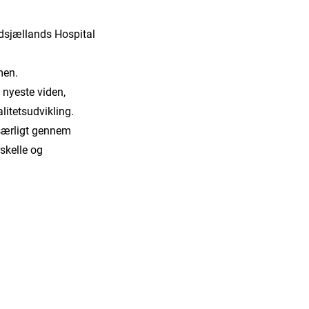
dsjællands Hospital
men.
 nyeste viden,
litetsudvikling.
 særligt gennem
rskelle og