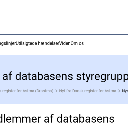
ngslinjer
Utilsigtede hændelser
Viden
Om os
af databasens styregrup
 register for Astma (Drastma)
Nyt fra Dansk register for Astma
Nye
lemmer af databasens