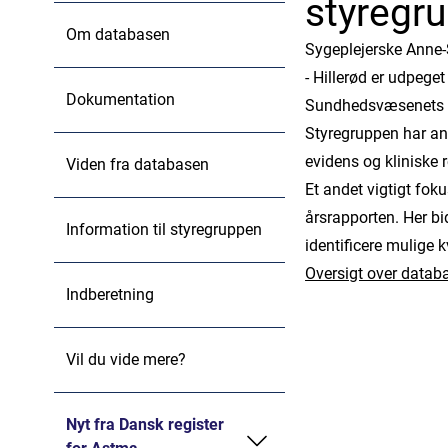
styregr
Om databasen
Sygeplejerske Anne-
- Hillerød er udpeg
Dokumentation
Sundhedsvæsenets Kv
Styregruppen har ans
evidens og kliniske r
Viden fra databasen
Et andet vigtigt fok
årsrapporten. Her bi
Information til styregruppen
identificere mulige 
Oversigt over datab
Indberetning
Vil du vide mere?
Nyt fra Dansk register