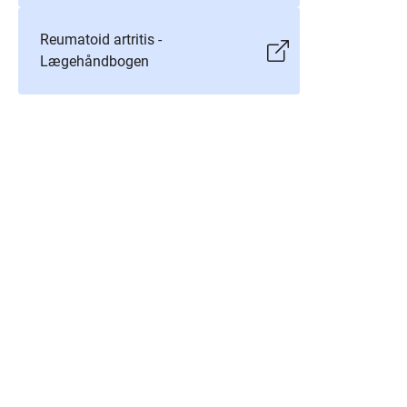
Reumatoid artritis -
Lægehåndbogen