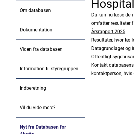
Hospita
Om databasen
Du kan nu læse den 
omfatter resultater 
Dokumentation
Årsrapport 2025
Resultater, hvor tæll
Datagrundlaget og in
Viden fra databasen
Offentligt sygehusa
Kontakt databasens 
Information til styregruppen
kontaktperson, hvis
Indberetning
Vil du vide mere?
Nyt fra Databasen for