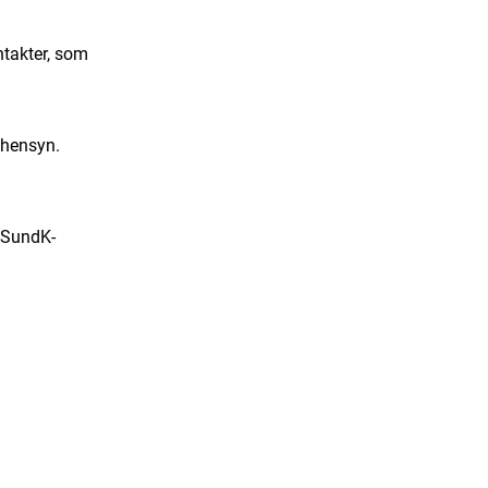
ntakter, som
nshensyn.
s SundK-