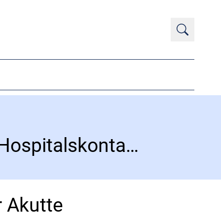
Årsrapport 2025 fra Databasen for Akutte Hospitalskontakter (DAH)
r Akutte