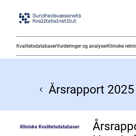
Kvalitetsdatabaser
Vurderinger og analyser
Kliniske retni
Årsrapp
Kliniske Kvalitetsdatabaser