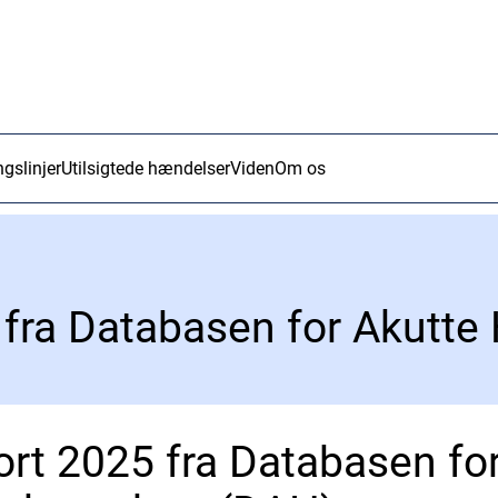
ngslinjer
Utilsigtede hændelser
Viden
Om os
ort 2025 fra Databasen fo