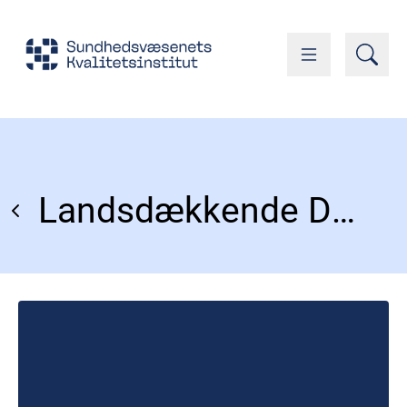
Landsdækkende Database for Børn og Unges Sundhed - under opbygning