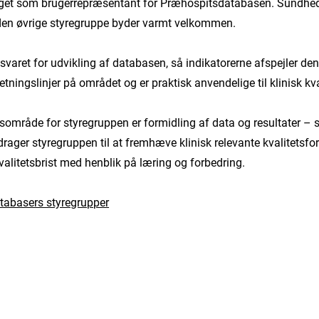
peget som brugerrepræsentant for Præhospitsdatabasen. Sundh
g den øvrige styregruppe byder varmt velkommen.
varet for udvikling af databasen, så indikatorerne afspejler den
etningslinjer på området og er praktisk anvendelige til klinisk kva
usområde for styregruppen er formidling af data og resultater –
drager styregruppen til at fremhæve klinisk relevante kvalitetsfo
kvalitetsbrist med henblik på læring og forbedring.
atabasers styregrupper