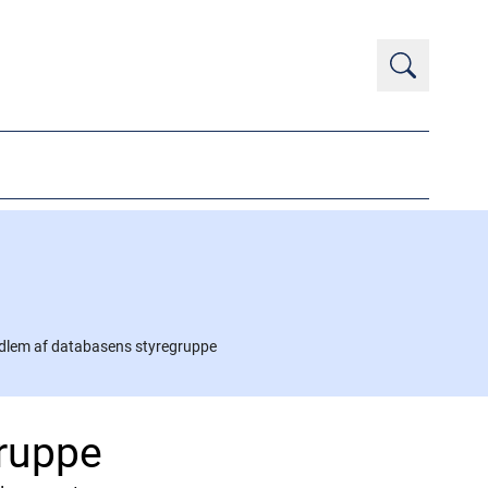
dlem af databasens styregruppe
ruppe