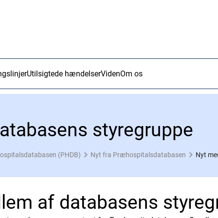
ngslinjer
Utilsigtede hændelser
Viden
Om os
atabasens styregruppe
ospitalsdatabasen (PHDB)
Nyt fra Præhospitalsdatabasen
Nyt me
lem af databasens styreg