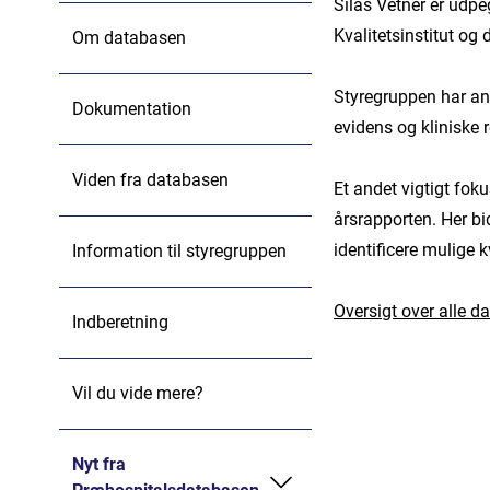
Silas Vetner er ud
Kvalitetsinstitut o
Om databasen
Styregruppen har ans
Dokumentation
evidens og kliniske r
Viden fra databasen
Et andet vigtigt fok
årsrapporten. Her bi
identificere mulige 
Information til styregruppen
Oversigt over alle d
Indberetning
Vil du vide mere?
Nyt fra