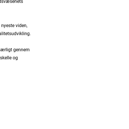
edsvæsenets
 nyeste viden,
litetsudvikling.
 særligt gennem
rskelle og