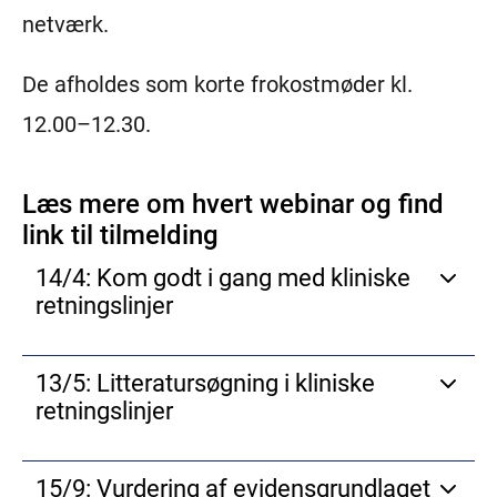
netværk.
De afholdes som korte frokostmøder kl.
12.00–12.30.
Læs mere om hvert webinar og find
link til tilmelding
14/4: Kom godt i gang med kliniske
retningslinjer
Vil du vide, hvordan du kommer godt i gang med at
13/5: Litteratursøgning i kliniske
udvikle eller opdatere kliniske retningslinjer? Så deltag
retningslinjer
på dette frokostwebinar, hvor vi gennemgår følgende:
At vælge det rigtige emne – På hvilke områder gør
Vil du vide mere om litteratursøgning i kliniske
en retningslinje størst gavn?
15/9: Vurdering af evidensgrundlaget
retningslinjer? Så deltag på dette frokostwebinar, hvor