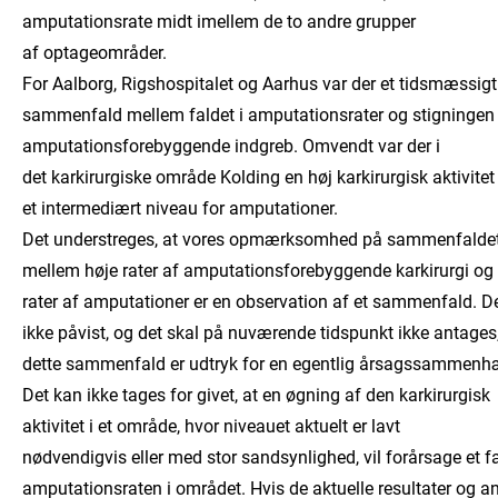
amputationsrate midt imellem de to andre grupper
af optageområder.
For Aalborg, Rigshospitalet og Aarhus var der et tidsmæssigt
sammenfald mellem faldet i amputationsrater og stigningen 
amputationsforebyggende indgreb. Omvendt var der i
det karkirurgiske område Kolding en høj karkirurgisk aktivitet
et intermediært niveau for amputationer.
Det understreges, at vores opmærksomhed på sammenfalde
mellem høje rater af amputationsforebyggende karkirurgi og 
rater af amputationer er en observation af et sammenfald. De
ikke påvist, og det skal på nuværende tidspunkt ikke antages,
dette sammenfald er udtryk for en egentlig årsagssammenh
Det kan ikke tages for givet, at en øgning af den karkirurgisk
aktivitet i et område, hvor niveauet aktuelt er lavt
nødvendigvis eller med stor sandsynlighed, vil forårsage et fa
amputationsraten i området. Hvis de aktuelle resultater og a