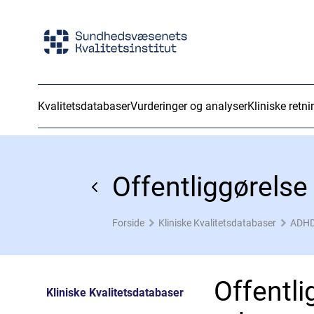
Kvalitetsdatabaser
Vurderinger og analyser
Kliniske retni
Forside
Kliniske Kvalitetsdatabaser
ADHD
Offentli
Kliniske Kvalitetsdatabaser