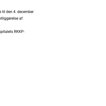
e til den 4. december
tliggørelse af
ospitalets RKKP-