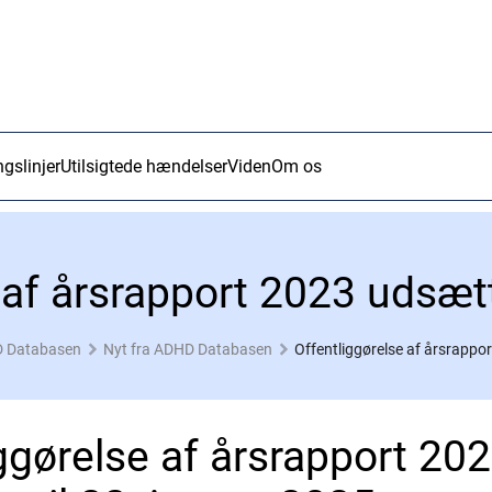
ngslinjer
Utilsigtede hændelser
Viden
Om os
 Databasen
Nyt fra ADHD Databasen
Offentliggørelse af årsrappor
ggørelse af årsrapport 20