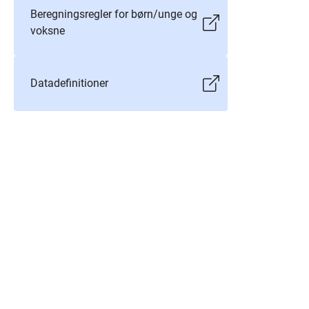
Beregningsregler for børn/unge og
voksne
Datadefinitioner