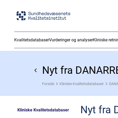
Kvalitetsdatabaser
Vurderinger og analyser
Kliniske retni
Nyt fra DANARRE
Forside
Kliniske Kvalitetsdatabaser
DANAR
Nyt fra
Kliniske Kvalitetsdatabaser