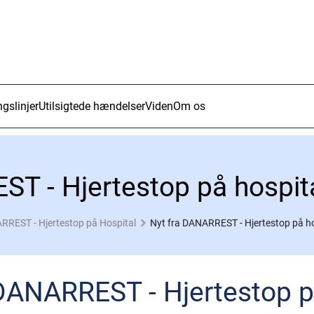
ngslinjer
Utilsigtede hændelser
Viden
Om os
ST - Hjertestop på hospit
REST - Hjertestop på Hospital
Nyt fra DANARREST - Hjertestop på ho
 DANARREST - Hjertestop p