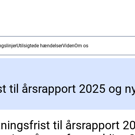
ngslinjer
Utilsigtede hændelser
Viden
Om os
ningsfrist til årsrapport 2