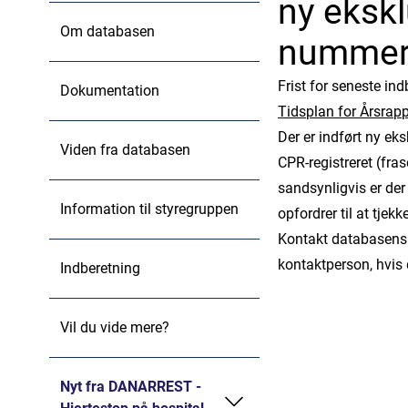
ny ekskl
Om databasen
numme
Frist for seneste in
Dokumentation
Tidsplan for Årsrap
Der er indført ny ek
Viden fra databasen
CPR-registreret (fr
sandsynligvis er der
Information til styregruppen
opfordrer til at tje
Kontakt databasens 
kontaktperson, hvis
Indberetning
Vil du vide mere?
Nyt fra DANARREST -