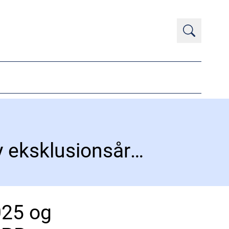
Indberetningsfrist til årsrapport 2025 og ny eksklusionsårsag for ugyldigt CPR-nummer
025 og