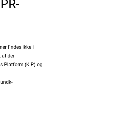
CPR-
er findes ikke i
 at der
gs Platform (KIP) og
Sundk-