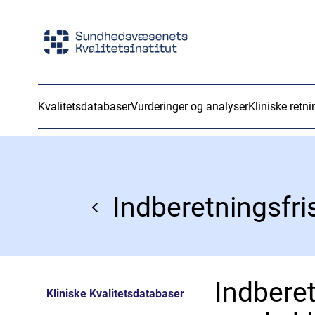
Kvalitetsdatabaser
Vurderinger og analyser
Kliniske retni
Indberet
Kliniske Kvalitetsdatabaser