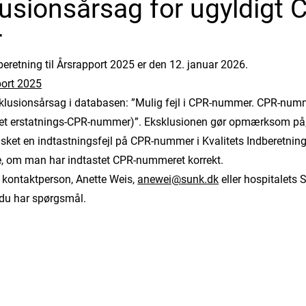
usionsårsag for ugyldigt 
r
dberetning til Årsrapport 2025 er den 12. januar 2026.
port 2025
sklusionsårsag i databasen: ”Mulig fejl i CPR-nummer. CPR-numm
aset erstatnings-CPR-nummer)”. Eksklusionen gør opmærksom på,
 sket en indtastningsfejl på CPR-nummer i Kvalitets Indberetnin
kke, om man har indtastet CPR-nummeret korrekt.
kontaktperson, Anette Weis,
anewei@sunk.dk
eller hospitalets 
 du har spørgsmål.