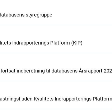
databasens styregruppe
itets Indrapporterings Platform (KIP)
ortsat indberetning til databasens Årsrapport 20
astningsfladen Kvalitets Indrapporterings Platform