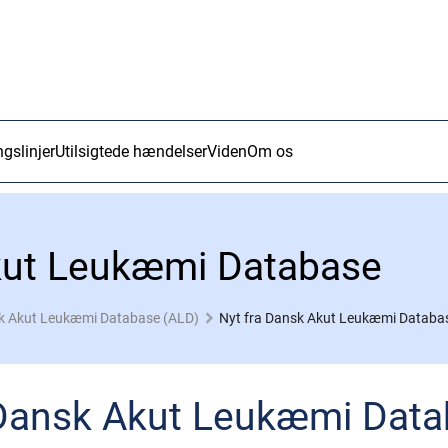
ngslinjer
Utilsigtede hændelser
Viden
Om os
kut Leukæmi Database
k Akut Leukæmi Database (ALD)
Nyt fra Dansk Akut Leukæmi Databa
 Dansk Akut Leukæmi Dat