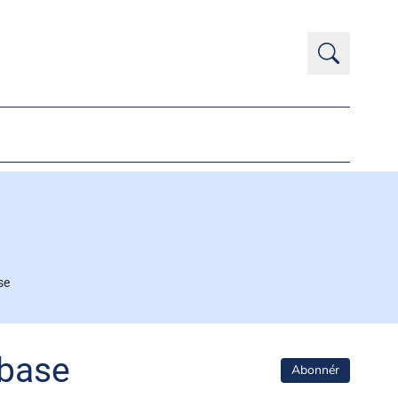
se
abase
Abonnér