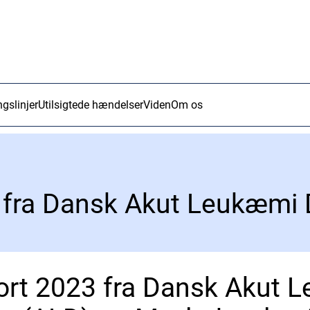
ngslinjer
Utilsigtede hændelser
Viden
Om os
ort 2023 fra Dansk Akut 