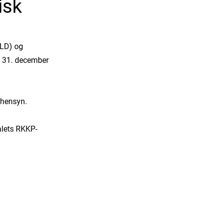
isk
ALD) og
– 31. december
nshensyn.
alets RKKP-