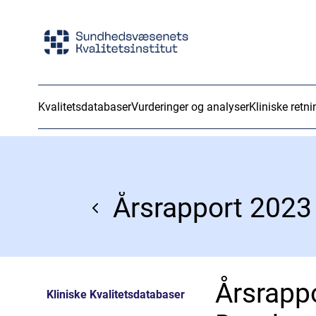
Kvalitetsdatabaser
Vurderinger og analyser
Kliniske retni
Årsrapp
Kliniske Kvalitetsdatabaser