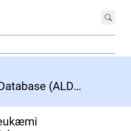
Årsrapport 2023 fra Dansk Akut Leukæmi Database (ALD) og Myelodysplastisk Syndrom Database (MDS)
Leukæmi