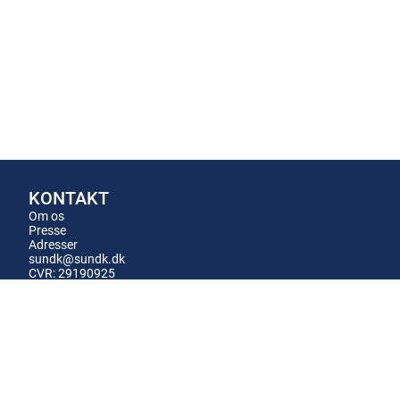
KONTAKT
Om os
Presse
Adresser
sundk@sundk.dk
CVR: 29190925
EAN: 5798002764895
FØLG MED
LinkedIn
Nyheder
Kvalitetskonferencen
Ledige stillinger
INFO