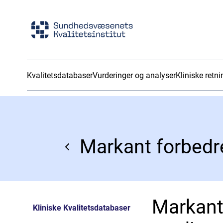
Kvalitetsdatabaser
Vurderinger og analyser
Kliniske retni
Markant forbedre
Markant 
Kliniske Kvalitetsdatabaser