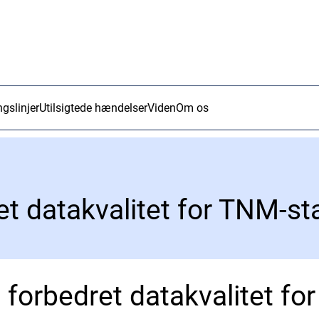
ngslinjer
Utilsigtede hændelser
Viden
Om os
t datakvalitet for TNM-st
forbedret datakvalitet fo