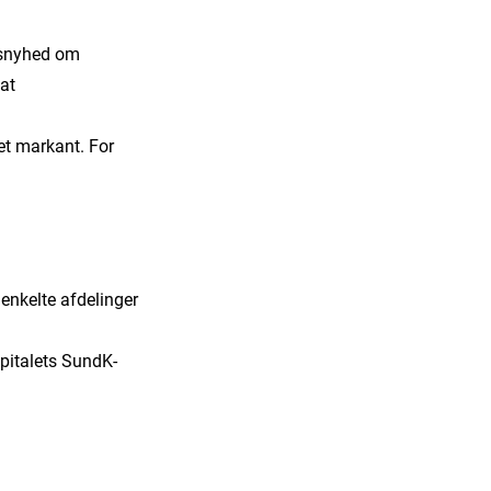
tsnyhed om
at
et markant. For
 enkelte afdelinger
spitalets SundK-