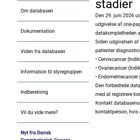
stadier
Om databasen
Den 29. juni 2026 
udgivelse af one-pag
Dokumentation
datakompletheden af
Siden udgivelsen af
patienter diagnosti
Viden fra databasen
• Cervixcancer (Ind
• Ovariecancer (Ind
Information til styregruppen
• Endometriecancer
Den forbedrede datakv
Indberetning
med at registrere ko
Kontakt databasens
kontaktperson, hvis
Vil du vide mere?
Nyt fra Dansk