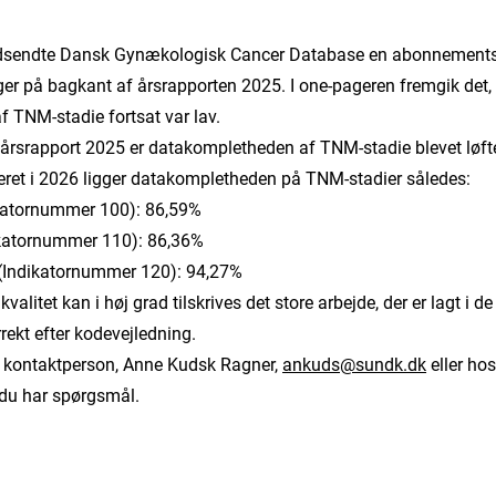
udsendte Dansk Gynækologisk Cancer Database en abonnemen
er på bagkant af årsrapporten 2025. I one-pageren fremgik det, 
 TNM-stadie fortsat var lav.
 årsrapport 2025 er datakompletheden af TNM-stadie blevet løft
ceret i 2026 ligger datakompletheden på TNM-stadier således:
ikatornummer 100): 86,59%
ikatornummer 110): 86,36%
 (Indikatornummer 120): 94,27%
alitet kan i høj grad tilskrives det store arbejde, der er lagt i de
rrekt efter kodevejledning.
 kontaktperson, Anne Kudsk Ragner,
ankuds@sundk.dk
eller ho
 du har spørgsmål.