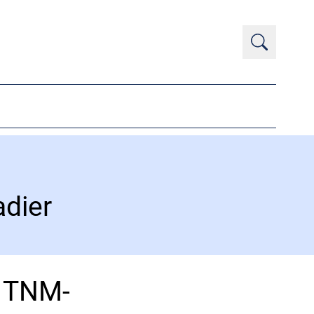
adier
r TNM-